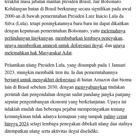
terakhir masa jabatan mantan presiden Brasil, Jair Bolsonaro.
Kehilangan hutan di Brasil berkurang secara signifikan pada awal
2000-an di bawah pemerintahan Presiden Luiz Inácio Lula da
Silva (Lula), tetapi peningkatannya baru-baru ini dapat dikaitkan
dengan keputusan pemerintahan Bolsonaro, yaitu
melemahnya
perlindungan lingkungan
,
membubarkan lembaga penegakan
,
upaya memberikan amnesti untuk deforestasi ilegal
, dan
upaya
melemahkan hak Masyarakat Adat
.
Pelantikan ulang Presiden Lula, yang disumpah pada 1 Januari
2023, mungkin membalik tren itu. Ia dan pemerintahannya
berjanji untuk mengakhiri deforestasi
di hutan Amazon dan bioma
lain di Brasil sebelum 2030, dengan
menggabungkan
tindakan
perintah dan pengendalian dengan sudut pandang jangka panjang
seputar pengembangan ekonomi yang berkelanjutan. Upaya ini
tidaklah mudah dan beberapa pejabat memperingatkan tentang
kemungkinan tidak adanya kemajuan yang tampak
paling cepat
hingga 2024
selagi lembaga penegakan dibekali ulang dan stafnya
ditempatkan ulang serta aktivitas ilegal diselidiki.