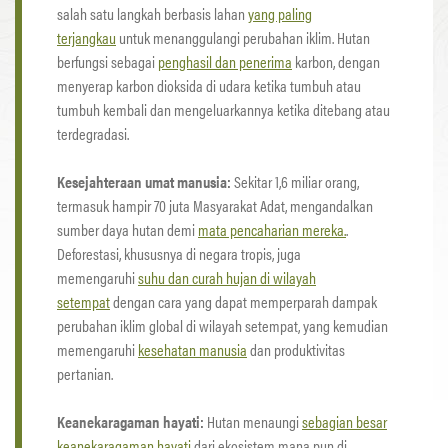
salah satu langkah berbasis lahan
yang paling
terjangkau
untuk menanggulangi perubahan iklim. Hutan
berfungsi sebagai
penghasil dan penerima
karbon, dengan
menyerap karbon dioksida di udara ketika tumbuh atau
tumbuh kembali dan mengeluarkannya ketika ditebang atau
terdegradasi.
Kesejahteraan umat manusia:
Sekitar 1,6 miliar orang,
termasuk hampir 70 juta Masyarakat Adat, mengandalkan
sumber daya hutan demi
mata pencaharian mereka.
.
Deforestasi, khususnya di negara tropis, juga
memengaruhi
suhu dan curah hujan di wilayah
setempat
dengan cara yang dapat memperparah dampak
perubahan iklim global di wilayah setempat, yang kemudian
memengaruhi
kesehatan manusia
dan produktivitas
pertanian.
Keanekaragaman hayati:
Hutan menaungi
sebagian besar
keanekaragaman hayati
dari ekosistem mana pun di