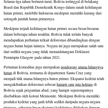
Selama tiga tahun berturut-turut, Bolivia tertinggal di belakang
Brasil dan Republik Demokratik Kongo dalam ranah kehilangan
hutan primer, melebihi Indonesia meskipun memiliki kurang dari
setengah jumlah hutan primernya.
Meskipun terjadi kehilangan hutan primer secara besar-besaran
dalam beberapa tahun terakhir, Bolivia tidak terlalu banyak
mendapatkan perhatian terkait deforestasi dibandingkan dengan
negara hutan hujan lainnya. Negara ini juga merupakan salah satu
dari sedikit negara yang tidak menandatangani Deklarasi
Pemimpin Glasgow pada tahun 2021.
Pertanian komoditas juga merupakan
pendorong utama hilangnya
hutan
di Bolivia, terutama di departemen Santa Cruz yang
menjadi titik utama hilangnya huten primer. Ekspansi kedelai telah
mengakibatkan deforestasi sebesar
hampir satu juta hektare
di
Bolivia sejak pergantian abad, yang hampir seperempatnya
disebabkan oleh koloni Mennonite. Meskipun Bolivia memiliki
produksi kedelai yang jauh lebih sedikit daripada negara-negara
tetangga, sebagian besar ekspansi kedelainya dilakukan
dengan