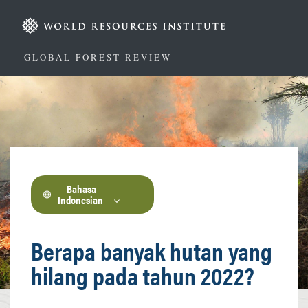
Lompat
ke
isi
utama
GLOBAL FOREST REVIEW
Bahasa
Indonesian
Berapa banyak hutan yang
hilang pada tahun 2022?