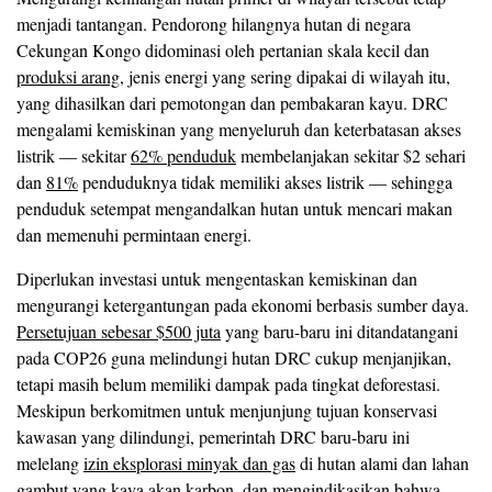
menjadi tantangan. Pendorong hilangnya hutan di negara
Cekungan Kongo didominasi oleh pertanian skala kecil dan
produksi arang
, jenis energi yang sering dipakai di wilayah itu,
yang dihasilkan dari pemotongan dan pembakaran kayu. DRC
mengalami kemiskinan yang menyeluruh dan keterbatasan akses
listrik — sekitar
62% penduduk
membelanjakan sekitar $2 sehari
dan
81%
penduduknya tidak memiliki akses listrik — sehingga
penduduk setempat mengandalkan hutan untuk mencari makan
dan memenuhi permintaan energi.
Diperlukan investasi untuk mengentaskan kemiskinan dan
mengurangi ketergantungan pada ekonomi berbasis sumber daya.
Persetujuan sebesar $500 juta
yang baru-baru ini ditandatangani
pada COP26 guna melindungi hutan DRC cukup menjanjikan,
tetapi masih belum memiliki dampak pada tingkat deforestasi.
Meskipun berkomitmen untuk menjunjung tujuan konservasi
kawasan yang dilindungi, pemerintah DRC baru-baru ini
melelang
izin eksplorasi minyak dan gas
di hutan alami dan lahan
gambut yang kaya akan karbon, dan mengindikasikan bahwa