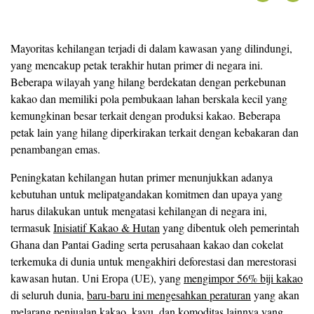
Mayoritas kehilangan terjadi di dalam kawasan yang dilindungi,
yang mencakup petak terakhir hutan primer di negara ini.
Beberapa wilayah yang hilang berdekatan dengan perkebunan
kakao dan memiliki pola pembukaan lahan berskala kecil yang
kemungkinan besar terkait dengan produksi kakao. Beberapa
petak lain yang hilang diperkirakan terkait dengan kebakaran dan
penambangan emas.
Peningkatan kehilangan hutan primer menunjukkan adanya
kebutuhan untuk melipatgandakan komitmen dan upaya yang
harus dilakukan untuk mengatasi kehilangan di negara ini,
termasuk
Inisiatif Kakao & Hutan
yang dibentuk oleh pemerintah
Ghana dan Pantai Gading serta perusahaan kakao dan cokelat
terkemuka di dunia untuk mengakhiri deforestasi dan merestorasi
kawasan hutan. Uni Eropa (UE), yang
mengimpor 56% biji kakao
di seluruh dunia,
baru-baru ini mengesahkan peraturan
yang akan
melarang penjualan kakao, kayu, dan komoditas lainnya yang