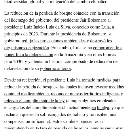
biodiversidad global y la mitigación del cambio climático.
La reducción de la pérdida de bosque coincide con la transición
del liderazgo del gobierno, del presidente Jair Bolsonaro al
presidente Luiz Inácio Lula da Silva, conocido como Lula, a
principios de 2023. Durante la presidencia de Bolsonaro, su
gobierno
redujo las protecciones ambientales
y
destruyó los
organismos de ejecución
. En cambio, Lula se ha
comprometido a
poner fin a la deforestación
en la Amazonia y en otros biomas
para 2030, y ya tenía un historial comprobado de reducción de
deforestación de su
gobierno anterior
.
Desde su reelección, el presidente Lula ha tomado medidas para
reducir la pérdida de bosques, las cuales incluyen
revocar medidas
contra el medioambiente
,
reconocer nuevos territorios indígenas
y
reforzar el cumplimiento de la ley
(aunque algunos empleados
encargados del cumplimiento están actualmente
en
huelga
, ya que
reclaman que están sobrecargados de trabajo y no reciben una
compensación suficiente). Estos cambios parecen estar
repercutiendo en la tasa de pérdida de bosques, aunque sigue más