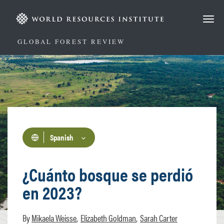
Pasar
al
contenido
principal
GLOBAL FOREST REVIEW
Spanish
¿Cuánto bosque se perdió
en 2023?
Mikaela Weisse
Elizabeth Goldman
Sarah Carter